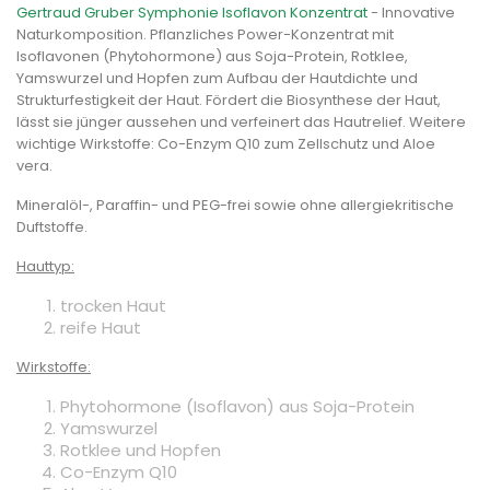
Gertraud Gruber Symphonie Isoflavon Konzentrat
- Innovative
Naturkomposition. Pflanzliches Power-Konzentrat mit
Isoflavonen (Phytohormone) aus Soja-Protein, Rotklee,
Yamswurzel und Hopfen zum Aufbau der Hautdichte und
Strukturfestigkeit der Haut. Fördert die Biosynthese der Haut,
lässt sie jünger aussehen und verfeinert das Hautrelief. Weitere
wichtige Wirkstoffe: Co-Enzym Q10 zum Zellschutz und Aloe
vera.
Mineralöl-, Paraffin- und PEG-frei sowie ohne allergiekritische
Duftstoffe.
Hauttyp:
trocken Haut
reife Haut
Wirkstoffe:
Phytohormone (Isoflavon) aus Soja-Protein
Yamswurzel
Rotklee und Hopfen
Co-Enzym Q10