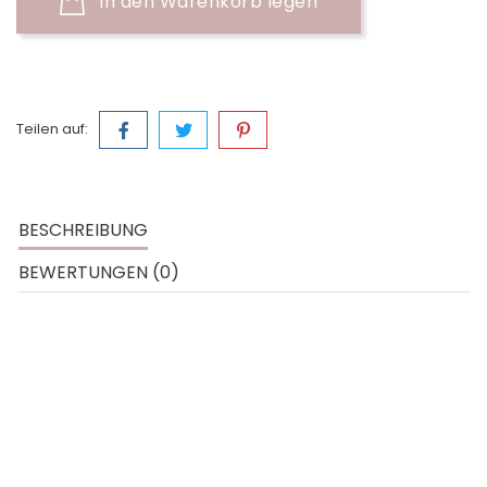
In den Warenkorb legen
Teilen auf:
BESCHREIBUNG
BEWERTUNGEN (0)
Anwendung:
Gertraud Gruber Symphonie Isoflavon-
Konzentrat