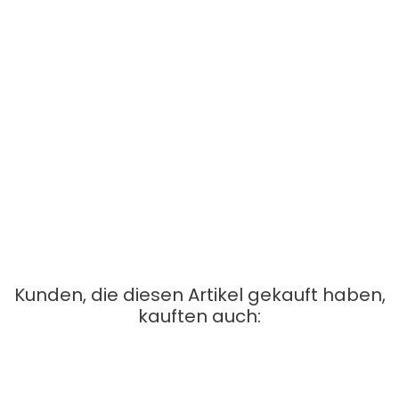
Kurzfassung:
- Die rasch
Gertraud Gruber Hand Emulsion mit Calendula
einziehende Hand Emulsion lässt selbst beanspruchte Hände
wieder zart und geschmeidig werden. Calendula und Allantoin
wirken hautberuhigend und glättend. Die Hautvitamine A + E
schützen vor vorzeitiger Faltenbildung.
Tipp: Hand Emulsion auftragen, darüber die Gertraud Gruber
Baumwollhandschuhe anziehen und mind. 1 Std. einwirken
lassen. Danach sind Ihre Hände ganz besonders zart.
Kunden, die diesen Artikel gekauft haben,
kauften auch: