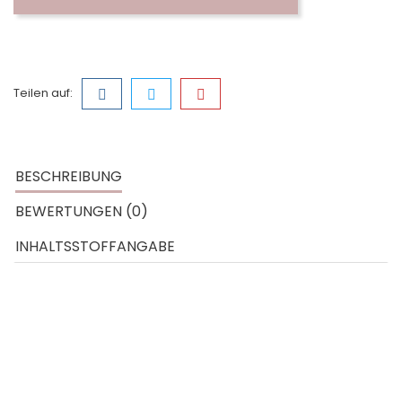
Teilen auf:
BESCHREIBUNG
BEWERTUNGEN (0)
INHALTSSTOFFANGABE
Hauttyp:
für alle Hände die Pflege benötigen!
Wirkstoffe:
Calendula-Öl
Vitamin A+E
Vitamin F