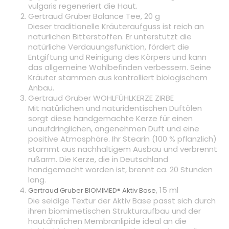
vulgaris regeneriert die Haut.
Gertraud Gruber Balance Tee, 20 g
Dieser traditionelle Kräuteraufguss ist reich an
natürlichen Bitterstoffen. Er unterstützt die
natürliche Verdauungsfunktion, fördert die
Entgiftung und Reinigung des Körpers und kann
das allgemeine Wohlbefinden verbessern. Seine
Kräuter stammen aus kontrolliert biologischem
Anbau.
Gertraud Gruber WOHLFÜHLKERZE ZIRBE
Mit natürlichen und naturidentischen Duftölen
sorgt diese handgemachte Kerze für einen
unaufdringlichen, angenehmen Duft und eine
positive Atmosphäre. Ihr Stearin (100 % pflanzlich)
stammt aus nachhaltigem Ausbau und verbrennt
rußarm. Die Kerze, die in Deutschland
handgemacht worden ist, brennt ca. 20 Stunden
lang.
, 15 ml
Gertraud Gruber BIOMIMED® Aktiv Base
Die seidige Textur der Aktiv Base passt sich durch
ihren biomimetischen Strukturaufbau und der
hautähnlichen Membranlipide ideal an die