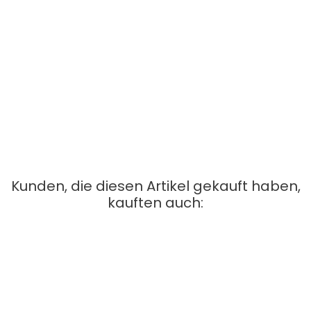
Anwendung BIOMIMED® - AKTIV BASE – Gesichtscreme:
Auf das Gesicht, den Hals und das Dekolleté auftragen und sanft
einmassieren.
Kunden, die diesen Artikel gekauft haben,
kauften auch:
Ceramid Ampulle
Preis
28,50 €