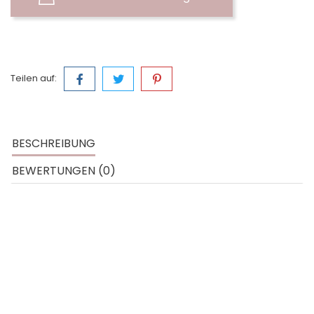
Teilen auf:
BESCHREIBUNG
BEWERTUNGEN (0)
Hinweise:
Für ein ganzheitliches Basen-Ritual
Berührt alle Sinne
Überraschung hinter dem QR-Code