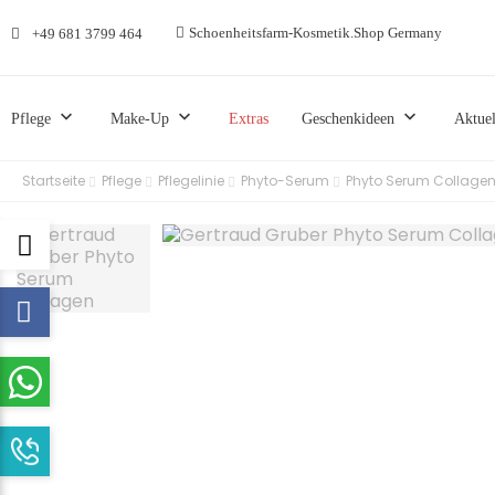
Schoenheitsfarm-Kosmetik.Shop Germany
+49 681 3799 464
keyboard_arrow_down
keyboard_arrow_down
keyboard_arrow_down
Pflege
Make-Up
Extras
Geschenkideen
Aktuel
Startseite
Pflege
Pflegelinie
Phyto-Serum
Phyto Serum Collage