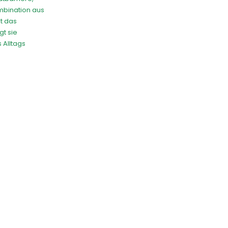
mbination aus
kt das
gt sie
 Alltags
odyPerfect Bade&Dusch
Symphonie Isoflavon Vitamin Tonic
100ml
Preis
29,90 €
eis