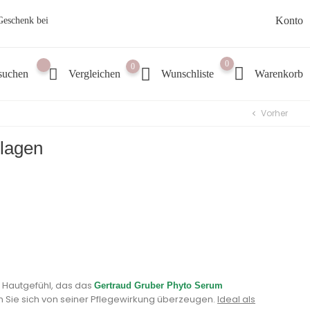
Konto
 Geschenk bei
0
0
suchen
Vergleichen
Wunschliste
Warenkorb
Vorher
chevron_left
lagen
)
e Hautgefühl, das das
Gertraud Gruber Phyto Serum
en Sie sich von seiner Pflegewirkung überzeugen.
Ideal als