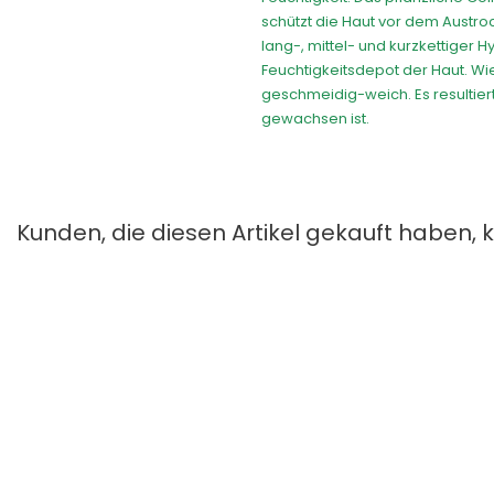
schützt die Haut vor dem Austro
lang-, mittel- und kurzkettiger H
Feuchtigkeitsdepot der Haut. Wi
geschmeidig-weich. Es resultier
gewachsen ist.
Kunden, die diesen Artikel gekauft haben, 
Symphonie Serum Colostrum
Power Peptid Creme M
Preis
Preis
52,90 €
45,50 €
2-Phasen After Sun Spr