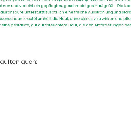
cknen und verleiht ein gepflegtes, geschmeidiges Hautgefühl. Die Ko
yaluronsäure unterstützt zusätzlich eine frische Ausstrahlung und stär
esenschaumkrautöl umhüllt die Haut, ohne okklusiv zu wirken und pfle
t eine gestärkte, gut durchfeuchtete Haut, die den Anforderungen des
kauften auch:
aske
Lippenpflegestift Mit LSF 30
Exquisit B
250ml
Creme
Preis
13,90 €
Pr
19,90 €
ay