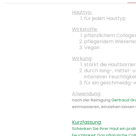
Hauttyp:
für jeden Hauttyp
Wirkstoffe:
pflanzlichem Collage
pflegendem Wiesensc
Vegan
Wirkung:
stärkt die Hautbarrie
durch lang-, mittel- 
intensiver Feuchtigke
für ein geschmeidig-
Anwendung:
nach der Reinigung
Gertraud Gr
einmassieren, einziehen lasse
Kurzfassung:
Schenken Sie Ihrer Haut ein pra
Feuchtigkeit. Das pflanzliche C