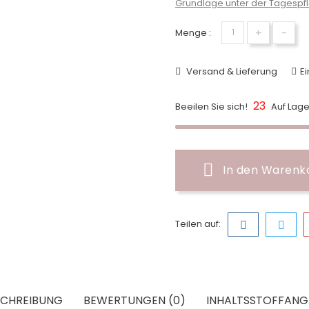
Grundlage unter der Tagespf
+
-
Menge :
Versand & Lieferung
Ei
23
Beeilen Sie sich!
Auf Lage
In den Warenk
Teilen auf:
SCHREIBUNG
BEWERTUNGEN (0)
INHALTSSTOFFANG