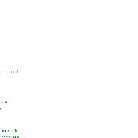
hten mit
 sanft
en
nhaltender
utbarriere,