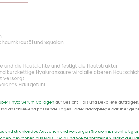
n
haumkrautöl und Squalan
re und die Hautdichte und festigt die Hautstruktur
und kurzkettige Hyaluronsäure wird alle oberen Hautschic
it versorgt
weiches Hautgefühl
uber Phyto Serum Collagen
auf Gesicht, Hals und Dekolleté auftragen,
n und anschließend passende Tages- oder Nachtpflege darüber geb
lles und strahlendes Aussehen und versorgen Sie sie mit nachhaltig a
ollagen, gewonnen aus Mais-, Soja und Weizenproteinen, stärkt die Ha