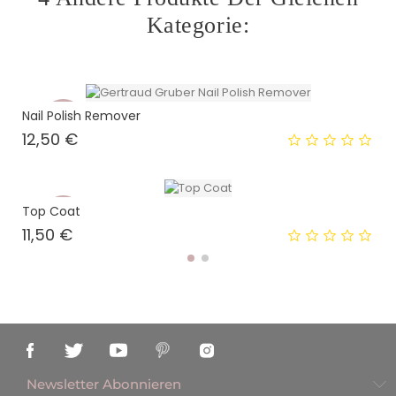
Kategorie:
Nail Polish Remover
Neu
Preis
12,50 €
Top Coat
Neu
Preis
11,50 €
Newsletter Abonnieren