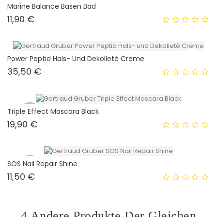
Marine Balance Basen Bad
Preis
11,90 €
Power Peptid Hals- Und Dekolleté Creme
Preis
35,50 €
Triple Effect Mascara Black
Neu
Preis
19,90 €
SOS Nail Repair Shine
Neu
Preis
11,50 €
4 Andere Produkte Der Gleichen