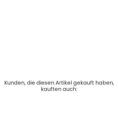
keine
Kurzfassung:
Eine Extraportion Feuchtigkeit für Sie! Wenn sich Ihre Haut müde
und trocken anfühlt, hilft Ihnen die
Gertraud Gruber Hydro
Gelmaske
, den Feuchtigkeitshaushalt Ihrer Haut wieder
aufzubauen. Die kühlende Gelmaske mit Aloe vera, Gurken- und
Feigenkaktusextrakt versorgt Ihre Haut optimal mit Feuchtigkeit
und lässt sie praller und frischer wirken. Vegan
Kunden, die diesen Artikel gekauft haben,
kauften auch:
Klärende Maske