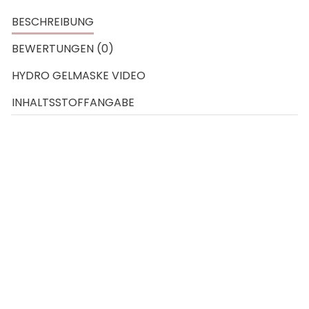
BESCHREIBUNG
BEWERTUNGEN (0)
HYDRO GELMASKE VIDEO
INHALTSSTOFFANGABE
Hauttyp:
Trockene Haut
Feuchtigkeitsarme Haut
müde Haut
Wirkstoffe:
Aloe vera, Gurken- und Feigenkaktusextrakt
Malachit
Wirkung:
Vorsorgt die Haut mit Feuchtigkeit
Kühlt
lässt die Haut praller, frischer und durchfeuchtet