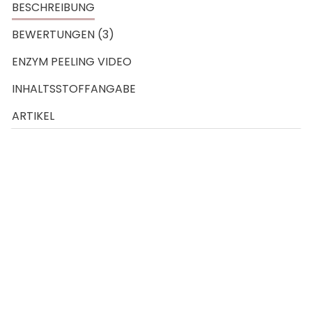
BESCHREIBUNG
BEWERTUNGEN (3)
ENZYM PEELING VIDEO
INHALTSSTOFFANGABE
ARTIKEL
Hauttyp:
für alle Hauttypen
insbesondere bei sensibler und trockener sowie bei
reifer Haut geeignet
Wirkstoffe:
Papain Enzym aus der Papaya
Wirkung:
reinigt die Gesichtshaut sanft, porentief und
verbessert ohne mechanische Reibung das
Hautbild
aktiviert und beschleunigt die Zellerneuerung der