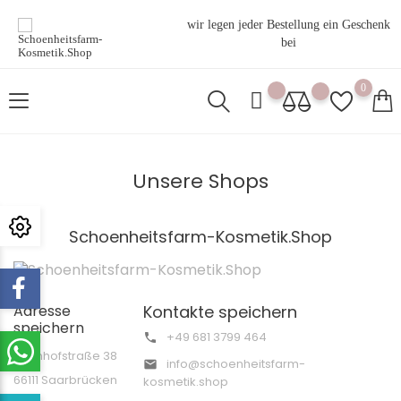
wir legen jeder Bestellung ein Geschenk
bei
0
Unsere Shops
Schoenheitsfarm-Kosmetik.Shop
Adresse
Kontakte speichern
speichern
+49 681 3799 464

Bahnhofstraße 38
info@schoenheitsfarm-

66111 Saarbrücken
kosmetik.shop